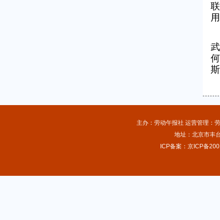
联
用
武
何
第09版：
综合
3
上一版
下一版
4
斯
“春风行动”进车厢
德国承诺提供资金支持巴西环保行动
美国务卿呼吁巴以双方 采取紧急措施缓解紧张局势
输了官司耍无赖，美式贸易霸凌新闹剧
务工专车专列里的“经济密码”
俄政府出台反制西方对俄石油限价措施细则
主办：劳动午报社 运营管理：劳动
地址：北京市丰台
ICP备案：京ICP备200