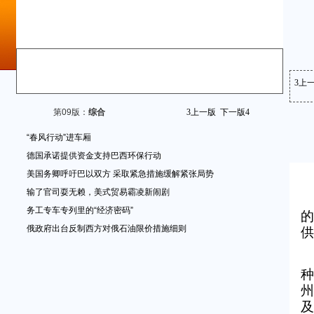
3
上
的
供
种
州
及