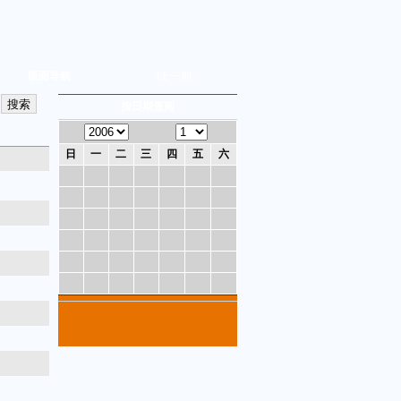
版面导航
3
上一期
按日期查阅
日
一
二
三
四
五
六