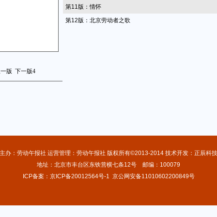
第11版：情怀
第12版：北京劳动者之歌
上一版
下一版
4
主办：劳动午报社 运营管理：劳动午报社 版权所有©2013-2014 技术开发：正辰科
地址：北京市丰台区东铁营横七条12号 邮编：100079
ICP备案：京ICP备20012564号-1
京公网安备11010602200849号