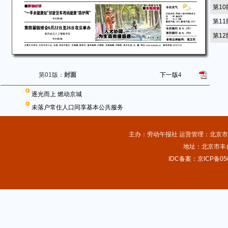
第1
第1
第1
第01版：
封面
下一版
4
逐光而上 燃动京城
未落户常住人口同享基本公共服务
主办：劳动午报社 运营管理：北京市总
地址：北京市丰台
IDC备案：京ICP备050