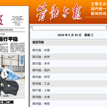
2026
年 5 月 20 日 星期
三
版面导航
第01版：封面
第02版：快评
第03版：本市
第04版：国内
第05版：特写
第06版：工会
第07版：人物
第08版：文体
第09版：维权