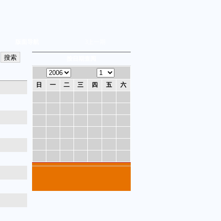
版面导航
3
上一期
按日期查阅
日
一
二
三
四
五
六