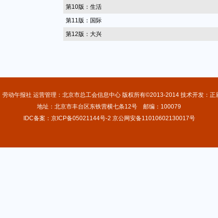
第10版：生活
第11版：国际
第12版：大兴
：劳动午报社 运营管理：北京市总工会信息中心 版权所有©2013-2014 技术开发：正
地址：北京市丰台区东铁营横七条12号 邮编：100079
IDC备案：京ICP备05021144号-2 京公网安备11010602130017号