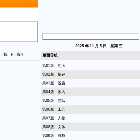
2025
年 11 月 5 日 星期
三
上一版
下一版
4
版面导航
第01版：封面
第02版：快评
第03版：视窗
第04版：国内
第05版：特写
第06版：工会
第07版：人物
第08版：文体
第09版：维权