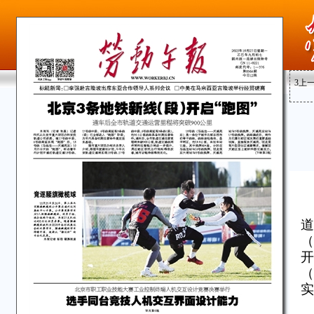
3
上
道
（
开
（
实