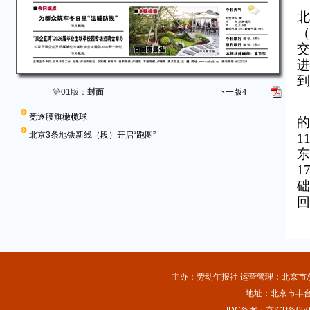
北
（
交
进
到
第01版：
封面
下一版
4
竞逐腰旗橄榄球
的
北京3条地铁新线（段）开启“跑图”
1
东
1
础
回
主办：劳动午报社 运营管理：北京市总工
地址：北京市丰台