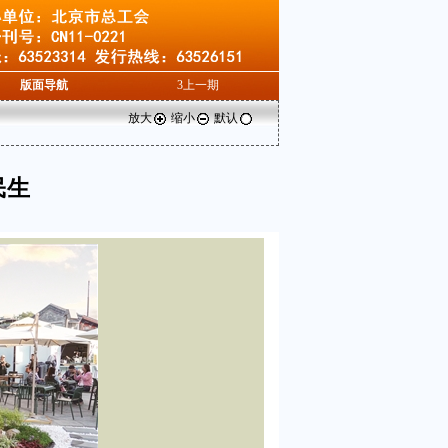
版面导航
3
上一期
放大
缩小
默认
民生