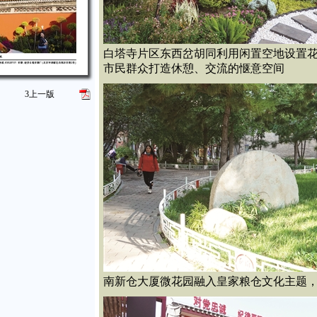
白塔寺片区东西岔胡同利用闲置空地设置
市民群众打造休憩、交流的惬意空间
3
上一版
南新仓大厦微花园融入皇家粮仓文化主题