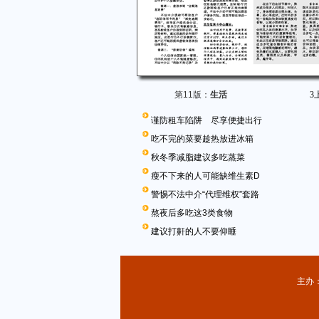
第11版：
生活
3
谨防租车陷阱 尽享便捷出行
吃不完的菜要趁热放进冰箱
秋冬季减脂建议多吃蒸菜
瘦不下来的人可能缺维生素D
警惕不法中介“代理维权”套路
熬夜后多吃这3类食物
建议打鼾的人不要仰睡
主办