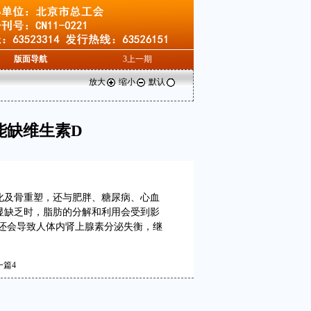
版面导航
3
上一期
放大
缩小
默认
能缺维生素D
化及骨重塑，还与肥胖、糖尿病、心血
显缺乏时，脂肪的分解和利用会受到影
还会导致人体内肾上腺素分泌失衡，继
一篇
4