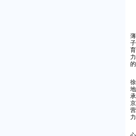
薄
子
育
力
的
徐
地
承
京
营
力
心