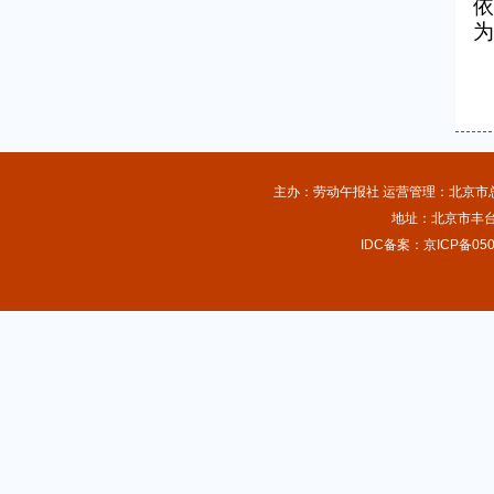
依
为
主办：劳动午报社 运营管理：北京市总工
地址：北京市丰台
IDC备案：京ICP备050