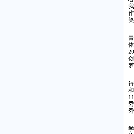
我
作
笑
青
体
2
创
梦
得
和
1
秀
秀
学