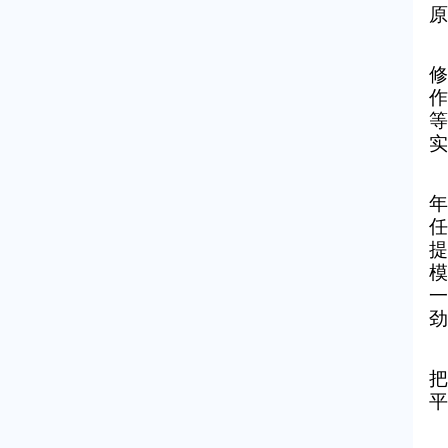
原
修
作
等
实
年
任
提
模
一
劲
把
平