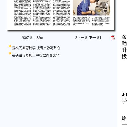
条
第07版：
人物
3
上一版
下一版
4
助
雪域高原育桃李 援青支教写丹心
升
在铁路信号施工中绽放青春光华
拔
4
学
原
一