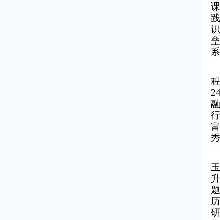
课
践
识
垒
系
程
2
融
行
富
秀
玉
升
题
历
研