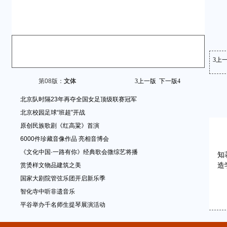
3
上
第08版：
文体
3
上一版
下一版
4
北京队时隔23年再夺全国女足顶级联赛冠军
北京校园足球“班超”开战
原创民族歌剧《红高粱》首演
6000件珍藏音像作品 亮相音博会
《文化中国·一路有你》经典歌会微综艺将播
知
赏烫样文物品建筑之美
造
国家大剧院管弦乐团开启新乐季
智化寺中听非遗音乐
平谷举办千名师生提琴展演活动