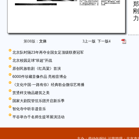
郑
刚
力
第08版：
文体
3
上一版
下一版
4
北京队时隔23年再夺全国女足顶级联赛冠军
北京校园足球“班超”开战
原创民族歌剧《红高粱》首演
6000件珍藏音像作品 亮相音博会
《文化中国·一路有你》经典歌会微综艺将播
赏烫样文物品建筑之美
国家大剧院管弦乐团开启新乐季
智化寺中听非遗音乐
平谷举办千名师生提琴展演活动
主办：劳动午报社 运营管理：北京市总工