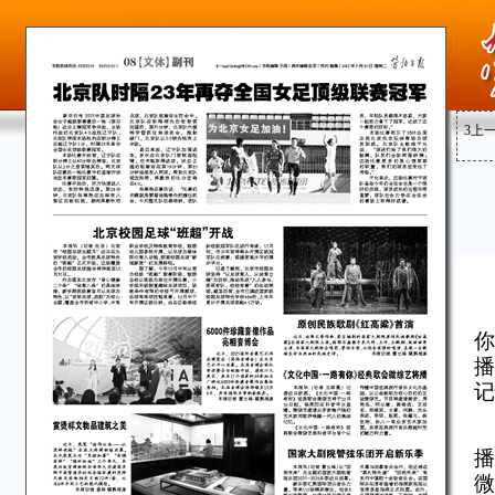
3
上
你
播
记
播
微