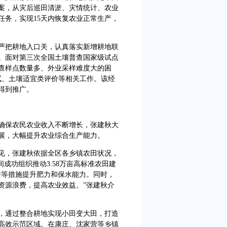
案，从灾后巡田清淤、灾情统计、农业
任务，实现15天内恢复农业正常生产，
严把耕地入口关，认真落实新增耕地联
。面对第三次全国土壤普查国家级试点
查样点数量多、外业采样难度大的困
试、土壤适宜类评价等相关工作。该经
得到推广。
确保农民农业收入不断增长，张建秋大
展，大幅提升农业综合生产能力。
见，张建秋依据全区各乡镇农田状况，
期间成功组织推动3.58万亩高标准农田建
耕等措施提升肥力和保水能力。同时，
资源浪费，提高农业效益。”张建秋介
，通过整合耕地实现小田变大田，打造
高效示范区域。在康庄、沈家营等乡镇