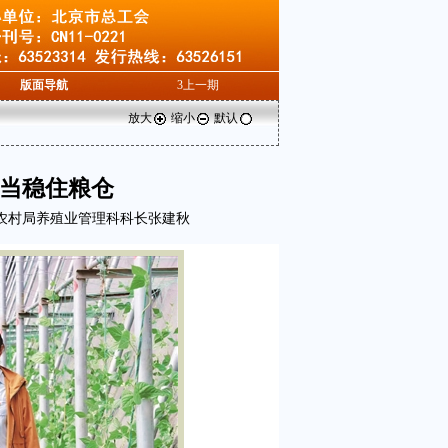
版面导航
3
上一期
放大
缩小
默认
担当稳住粮仓
农村局养殖业管理科科长张建秋