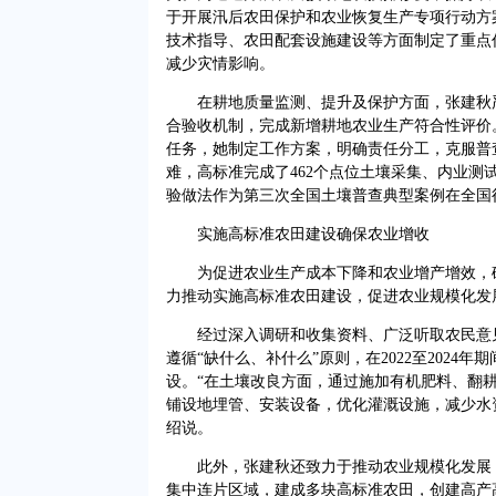
于开展汛后农田保护和农业恢复生产专项行动方
技术指导、农田配套设施建设等方面制定了重点
减少灾情影响。
在耕地质量监测、提升及保护方面，张建秋
合验收机制，完成新增耕地农业生产符合性评价
任务，她制定工作方案，明确责任分工，克服普
难，高标准完成了462个点位土壤采集、内业测
验做法作为第三次全国土壤普查典型案例在全国
实施高标准农田建设确保农业增收
为促进农业生产成本下降和农业增产增效，
力推动实施高标准农田建设，促进农业规模化发
经过深入调研和收集资料、广泛听取农民意
遵循“缺什么、补什么”原则，在2022至2024年
设。“在土壤改良方面，通过施加有机肥料、翻
铺设地埋管、安装设备，优化灌溉设施，减少水
绍说。
此外，张建秋还致力于推动农业规模化发展
集中连片区域，建成多块高标准农田，创建高产