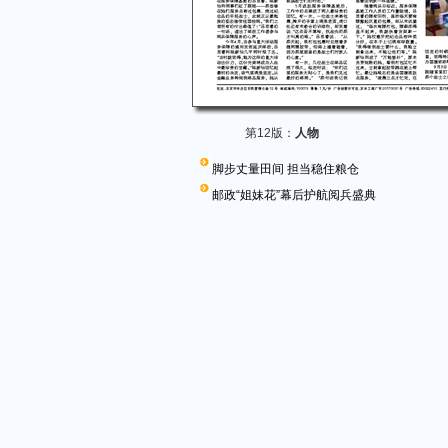
第12版：
人物
脚步丈量田间 担当稳住粮仓
邮政“姐妹花”幕后护航阅兵盛典