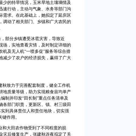
水量最少的特旱情况，玉米旱地土壤墒情及
迅速行动，主动与气象、水务等部门沟
际需求。在此基础上，她拟定了延庆区
，调动了相关部门、乡镇和广大农民的
。
袭击，部分乡镇遭受冰雹灾害，导致近
灾现场，实地查看灾情，及时制定详细的
农机及无人机“一喷多促”服务等综合措
地减少了农户的经济损失，赢得了广大
张建秋致力于完善配套制度，健全工作机
耕地质量等级，助力实现粮食亩均单产
头编制并印发“田长制”重点任务清单及
明确各部门职责，更新区、镇、村三级田
落实到具体责任人和责任地块，切实强
关键作用。
农业和大田农作物受到了不同程度的损
业灾后修复生产，张建秋连夜拟定了关