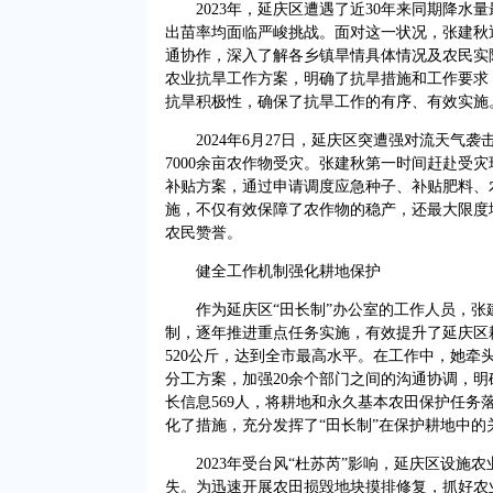
2023年，延庆区遭遇了近30年来同期降
出苗率均面临严峻挑战。面对这一状况，张建秋
通协作，深入了解各乡镇旱情具体情况及农民实
农业抗旱工作方案，明确了抗旱措施和工作要求
抗旱积极性，确保了抗旱工作的有序、有效实施
2024年6月27日，延庆区突遭强对流天气
7000余亩农作物受灾。张建秋第一时间赶赴受
补贴方案，通过申请调度应急种子、补贴肥料、
施，不仅有效保障了农作物的稳产，还最大限度
农民赞誉。
健全工作机制强化耕地保护
作为延庆区“田长制”办公室的工作人员，
制，逐年推进重点任务实施，有效提升了延庆区
520公斤，达到全市最高水平。在工作中，她牵
分工方案，加强20余个部门之间的沟通协调，
长信息569人，将耕地和永久基本农田保护任务
化了措施，充分发挥了“田长制”在保护耕地中的
2023年受台风“杜苏芮”影响，延庆区设施
失。为迅速开展农田损毁地块摸排修复，抓好农