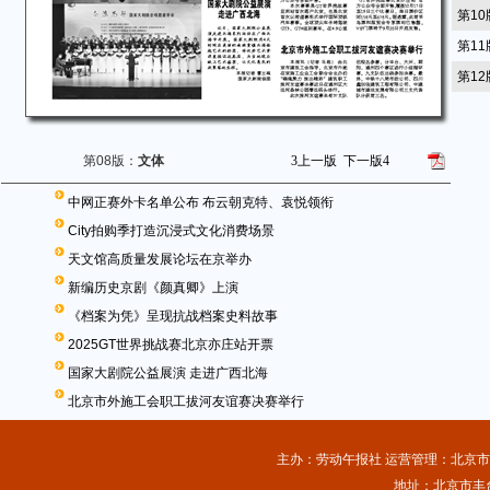
第1
第1
第1
第08版：
文体
3
上一版
下一版
4
中网正赛外卡名单公布 布云朝克特、袁悦领衔
City拍购季打造沉浸式文化消费场景
天文馆高质量发展论坛在京举办
新编历史京剧《颜真卿》上演
《档案为凭》呈现抗战档案史料故事
2025GT世界挑战赛北京亦庄站开票
国家大剧院公益展演 走进广西北海
北京市外施工会职工拔河友谊赛决赛举行
主办：劳动午报社 运营管理：北京市总
地址：北京市丰台