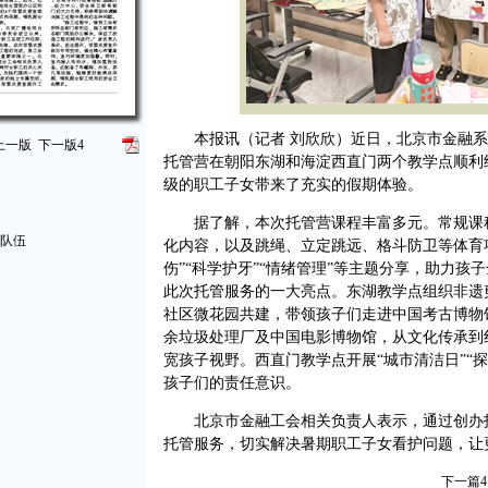
本报讯（记者 刘欣欣）近日，北京市金融系
上一版
下一版
4
托管营在朝阳东湖和海淀西直门两个教学点顺利结
级的职工子女带来了充实的假期体验。
据了解，本次托管营课程丰富多元。常规课
队伍
化内容，以及跳绳、立定跳远、格斗防卫等体育
伤”“科学护牙”“情绪管理”等主题分享，助力
此次托管服务的一大亮点。东湖教学点组织非遗
社区微花园共建，带领孩子们走进中国考古博物
余垃圾处理厂及中国电影博物馆，从文化传承到
宽孩子视野。西直门教学点开展“城市清洁日”“
孩子们的责任意识。
北京市金融工会相关负责人表示，通过创办
托管服务，切实解决暑期职工子女看护问题，让
下一篇
4