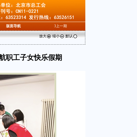
版面导航
3
上一期
放大
缩小
默认
航职工子女快乐假期