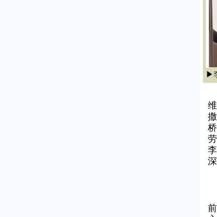
▶
维
撒
桥
劳
李
深
前