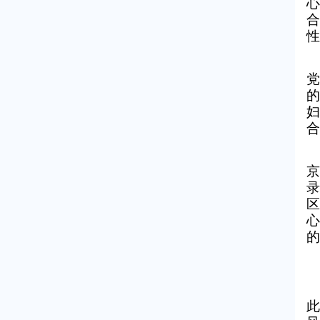
心
合
性
党
的
妇
合
京
录
区
心
的
此