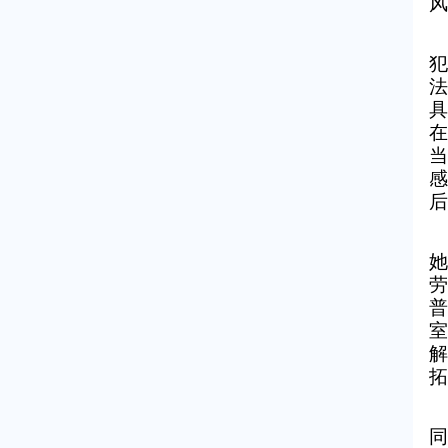
风
犯
法
具
在
当
感
后
她
劳
普
室
解
拓
同