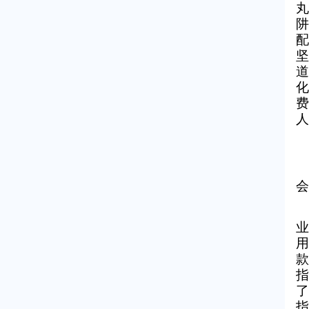
丸
阱
配
坚
道
化
费
人
会
业
用
款
指
了
指