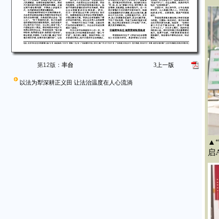
第12版：
丰台
3
上一版
以法为犁深耕正义田 让法治温度在人心流淌
▲
启