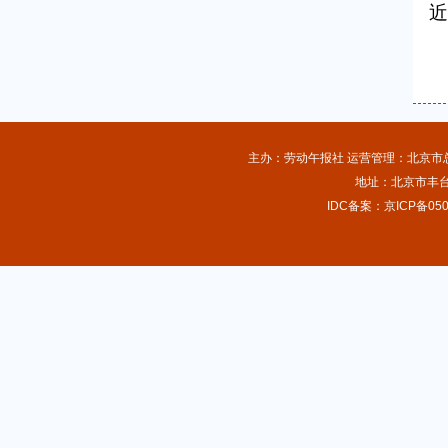
近
主办：劳动午报社 运营管理：北京市总工
地址：北京市丰台
IDC备案：京ICP备050