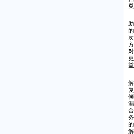
奠
助
的
次
方
对
更
益
解
复
倾
漏
合
务
的
解