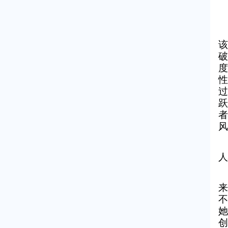
该
破
度
性
过
跃
者
风
人
来
不
她
创