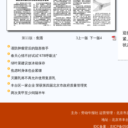
迎
第11版：
生活
3
上一版
下一版
4
紧
状
谨防肿瘤背后的隐形推手
春天心情不好试试“478呼吸法”
绿叶菜建议放冰箱保存
焦虑时身体也会紧绷
灭菌乳将不再允许使用复原乳
丰台区一家企业 荣获第四届北京市政府质量管理奖
两次美甲至少间隔半年
主办：劳动午报社 运营管理：北京市总工
地址：北京市丰台
IDC备案：京ICP备050