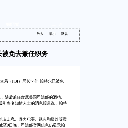
版面导航
3
上一期
放大
缩小
默认
长被免去兼任职务
查局（FBI）局长卡什·帕特尔已被免
长，随后兼任隶属美国司法部的酒精、
援引多名知情人士的消息报道说，帕特
枪支走私、暴力犯罪、纵火和爆炸等案
截至9日晚，司法部官网信息仍显示帕