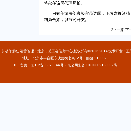
特尔任该局代理局长。
另有美司法部高级官员透露，正考虑将酒精
制局合并，以节约开支。
3
上一篇
下
上一版
下一版
4
：劳动午报社 运营管理：北京市总工会信息中心 版权所有©2013-2014 技术开发：正
地址：北京市丰台区东铁营横七条12号 邮编：100079
IDC备案：京ICP备05021144号-2 京公网安备11010602130017号