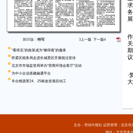
求
务
展
作
第05版：
特写
3
上一版
下一版
4
关
期
“看得见”的政策成为“够得着”的服务
议
怀柔区税务局走进长城景区开展税法宣传
北京市市场监管局举办“营商环境会客厅”活动
为中小企业搭建融通平台
·
大
丰台桃源里24、25栋改造项目动工
主办：劳动午报社 运营管理：北京市总工
地址：北京市丰台