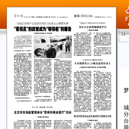
3
上
梦
城
分
台
题