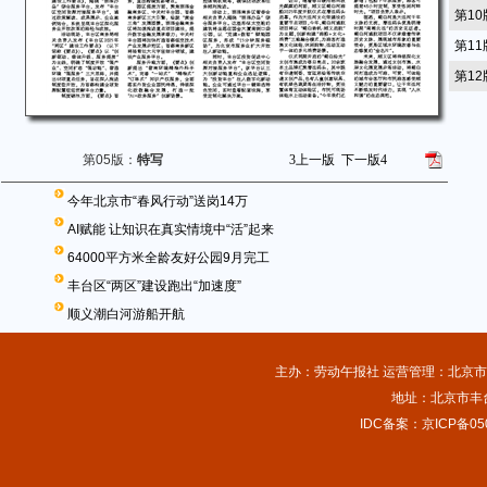
第1
第1
第1
第05版：
特写
3
上一版
下一版
4
今年北京市“春风行动”送岗14万
AI赋能 让知识在真实情境中“活”起来
64000平方米全龄友好公园9月完工
丰台区“两区”建设跑出“加速度”
顺义潮白河游船开航
主办：劳动午报社 运营管理：北京市总
地址：北京市丰台
IDC备案：京ICP备050