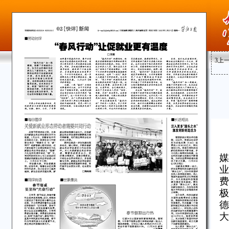
3
上
媒
业
费
极
德
大