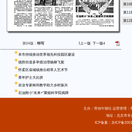
第1
第1
第1
第04版：
特写
3
上一版
下一版
4
本市持续推动世界领先科技园区建设
德胜街道多举措治理杨柳飞絮
怀柔区庙城镇推出稻草人艺术节
青年护士大比拼
农业专家林间教学助力乡村振兴
石油附小“未来+”聚能科学院揭牌
主办：劳动午报社 运营管理：劳动
地址：北京市丰台
ICP备案：京ICP备2001