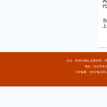
风
代
当
上
主办：劳动午报社 运营管理：劳动
地址：北京市丰台
ICP备案：京ICP备2001