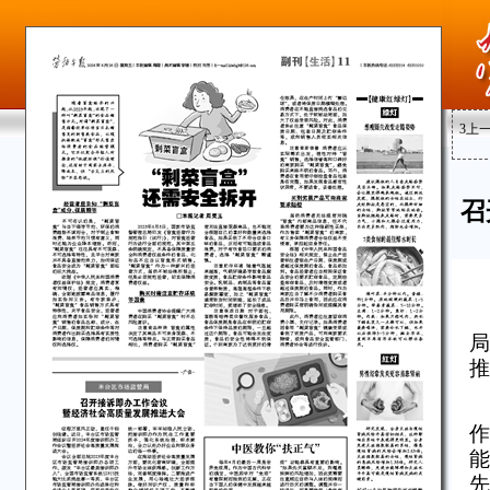
3
上
召
局
推
作
能
先