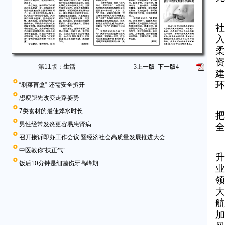
社
入
柔
资
第11版：
生活
3
上一版
下一版
4
建
环
“剩菜盲盒” 还需安全拆开
想瘦腿先改变走路姿势
7类食材的最佳焯水时长
把
男性经常发炎更容易患肾病
全
召开接诉即办工作会议 暨经济社会高质量发展推进大会
中医教你“扶正气”
升
饭后10分钟是细菌伤牙高峰期
业
领
大
航
加