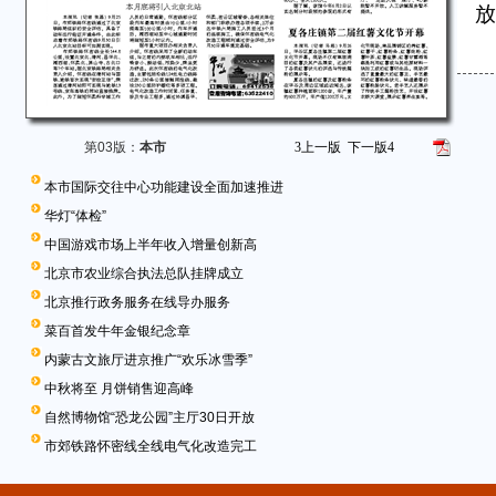
放
第03版：
本市
3
上一版
下一版
4
本市国际交往中心功能建设全面加速推进
华灯“体检”
中国游戏市场上半年收入增量创新高
北京市农业综合执法总队挂牌成立
北京推行政务服务在线导办服务
菜百首发牛年金银纪念章
内蒙古文旅厅进京推广“欢乐冰雪季”
中秋将至 月饼销售迎高峰
自然博物馆“恐龙公园”主厅30日开放
市郊铁路怀密线全线电气化改造完工