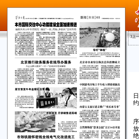
3
上
日
约
序
放
绝