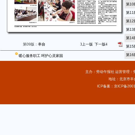
第1
第1
第1
第1
第1
第09版：
丰台
3
上一版
下一版
4
第1
第1
暖心服务职工 呵护心灵家园
主办：劳动午报社 运营管理：劳动
地址：北京市丰台
ICP备案：京ICP备2001